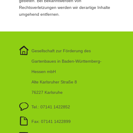
gebeten. Bei Bekanntwerden von
Rechtsverletzungen werden wir derartige Inhalte
umgehend entfernen.
Gesellschaft zur Förderung des
Gartenbaues in Baden-Württemberg-
Hessen mbH
Alte Karlsruher Straße 8
76227 Karlsruhe
Tel.: 07141 1422852
Fax: 07141 1422899