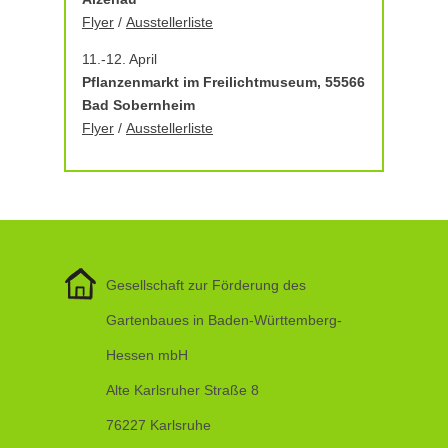
Flyer
/
Ausstellerliste
11.-12. April
Pflanzenmarkt im Freilichtmuseum, 55566
Bad Sobernheim
Flyer
/
Ausstellerliste
Gesellschaft zur Förderung des
Gartenbaues in Baden-Württemberg-
Hessen mbH
Alte Karlsruher Straße 8
76227 Karlsruhe